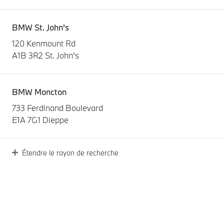
BMW St. John's
120 Kenmount Rd
A1B 3R2 St. John's
BMW Moncton
733 Ferdinand Boulevard
E1A 7G1 Dieppe
Étendre le rayon de recherche
O'Regan's BMW
3240 Kempt Road
B3K 4X1 Halifax
BMW Levis