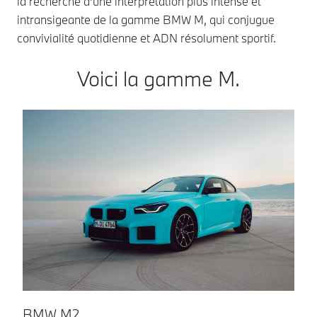
la recherche d’une interprétation plus intense et
intransigeante de la gamme BMW M, qui conjugue
convivialité quotidienne et ADN résolument sportif.
Voici la gamme M.
B
Su
of
pe
pr
te
pr
sp
BMW M2