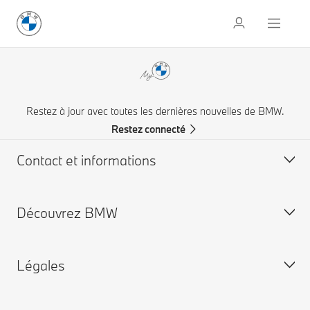
Restez à jour avec toutes les dernières nouvelles de BMW.
Restez connecté
Contact et informations
Découvrez BMW
Nous joindre
Essai routier
Légales
Online Genius (FAQ)
Carrières
Contactez un concessionnaire
BMW Group