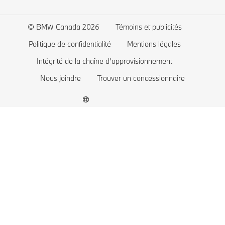
Obtenir une préqualification
BMW 4 series
Hybrides rechargeables
ConnectedDrive Boutique
BMW 3 series
Recharge
© BMW Canada 2026
Témoins et publicités
Accessoires d’origine BMW
BMW 2 series
Autonomie
Politique de confidentialité
Mentions légales
Services financiers BMW
BMW M series
Coûts
Intégrité de la chaîne d’approvisionnement
BMW Lifestyle
Electric
Incitatifs
Nous joindre
Trouver un concessionnaire
Brochures numériques
Plug-In Hybrid
Aidez-moi à faire un choix
BMW Concept Cars