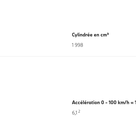
Cylindrée en cm³
1 998
Accélération 0 - 100 km/h « 
2
6,1