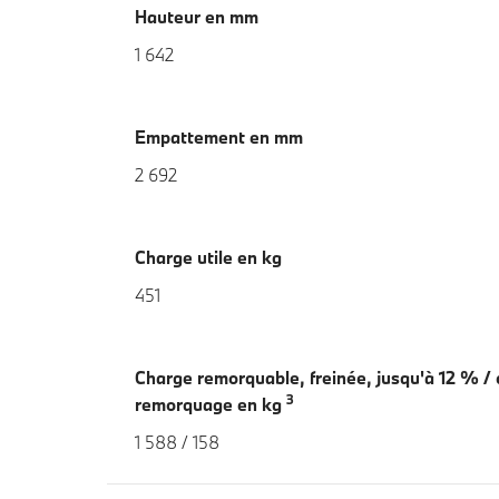
Hauteur en mm
1 642
Empattement en mm
2 692
Charge utile en kg
451
Charge remorquable, freinée, jusqu'à 12 % /
3
remorquage en kg
1 588 / 158