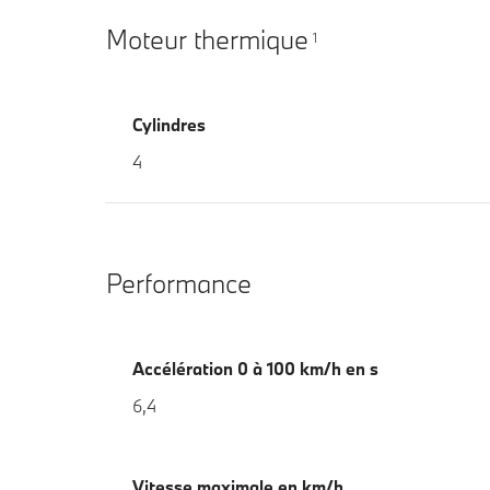
Moteur thermique
1
Cylindres
4
Performance
Accélération 0 à 100 km/h en s
6,4
Vitesse maximale en km/h