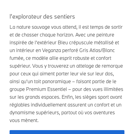
l’explorateur des sentiers
l
La nature sauvage vous attend, il est temps de sortir
Re
et de chasser chaque horizon. Avec une peinture
av
inspirée de l'extérieur Bleu crépuscule métallisé et
Ur
un intérieur en Veganza perforé Gris Atlas/Blanc
Bl
fumée, ce modèle allie esprit robuste et confort
pe
supérieur. Vous y trouverez un attelage de remorque
lu
pour ceux qui aiment porter leur vie sur leur dos,
vo
ainsi qu'un toit panoramique – faisant partie de le
Ha
groupe Premium Essentiel – pour des vues illimitées
to
sur les grands espaces. Enfin, les sièges sport avant
mo
réglables individuellement assurent un confort et un
ad
dynamisme supérieurs, partout où vos aventures
à 
vous mènent.
et