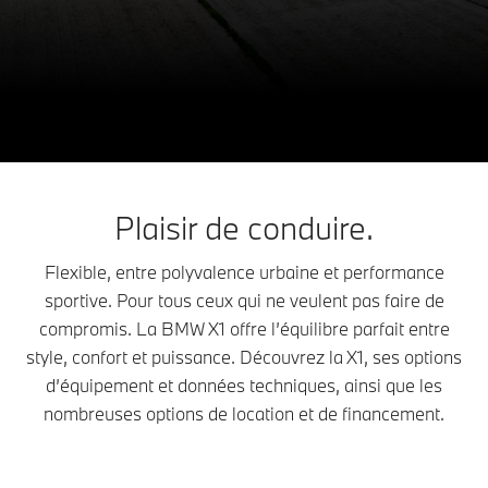
Les modèles de la BMW X1.
X1
LA
Configurateur & Prix
Réserver un essai routier
Plaisir de conduire.
Flexible, entre polyvalence urbaine et performance
sportive. Pour tous ceux qui ne veulent pas faire de
compromis. La BMW X1 offre l’équilibre parfait entre
style, confort et puissance. Découvrez la X1, ses options
d’équipement et données techniques, ainsi que les
nombreuses options de location et de financement.